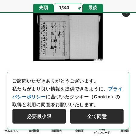
ページ
先頭
最後
ご訪問いただきありがとうございます。
私たちがより良い情報を提供できるように、
プライ
バシーポリシー
に基づいたクッキー（Cookie）の
取得と利用に同意をお願いいたします。
必要最小限
全て同意
印刷
サムネイル
資料情報
画面操作
全画面
概観図
ダウンロード