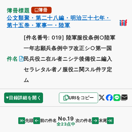
簿冊標題
簿冊
公文類聚・第二十八編・明治三十七年・
第十五巻・軍事一・陸軍
[件名番号: 019]
陸軍服役条例○陸軍
一年志願兵条例中ヲ改正シ○第一国
件名
民兵役ニ在ル者ニシテ後備役ニ編入
セラレタル者ノ服役ニ関スル件ヲ定
ム
目録詳細を開く
URIをコピー
No.19
先頭
末尾
前の件名
次の件名
全23点中