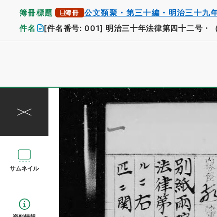
簿冊標題
公文類聚・第三十編・明治三十九
簿冊
件名
[件名番号: 001]
明治三十年法律第四十二号・
サムネイル
資料情報