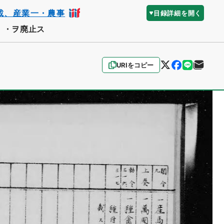
載、産業一・農事
目録詳細を開く
）・ヲ廃止ス
URIをコピー