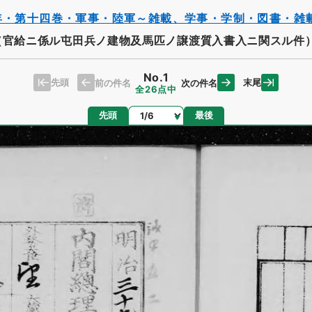
年・第十四巻・軍事・陸軍～雑載、学事・学制・図書・雑
（官給ニ係ル屯田兵ノ建物及馬匹ノ譲渡質入書入ニ関スル件
No.1
先頭
末尾
前の件名
次の件名
全26点中
ページ
先頭
最後