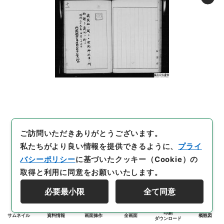
ご訪問いただきありがとうございます。
私たちがより良い情報を提供できるように、
プライ
バシーポリシー
に基づいたクッキー（Cookie）の
取得と利用に同意をお願いいたします。
必要最小限
全て同意
印刷
サムネイル
資料情報
画面操作
全画面
概観図
ダウンロード