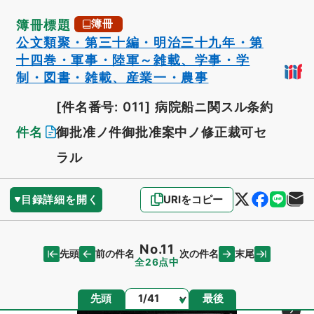
簿冊標題
簿冊
公文類聚・第三十編・明治三十九年・第
十四巻・軍事・陸軍～雑載、学事・学
制・図書・雑載、産業一・農事
[件名番号: 011]
病院船ニ関スル条約
件名
御批准ノ件御批准案中ノ修正裁可セ
ラル
目録詳細を開く
URIをコピー
No.11
先頭
末尾
前の件名
次の件名
全26点中
ページ
先頭
最後