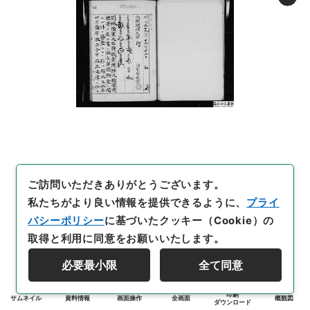
ご訪問いただきありがとうございます。
私たちがより良い情報を提供できるように、
プライ
バシーポリシー
に基づいたクッキー（Cookie）の
取得と利用に同意をお願いいたします。
必要最小限
全て同意
印刷
サムネイル
資料情報
画面操作
全画面
概観図
ダウンロード