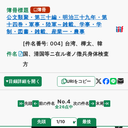
簿冊標題
簿冊
公文類聚・第三十編・明治三十九年・第
十四巻・軍事・陸軍～雑載、学事・学
制・図書・雑載、産業一・農事
[件名番号: 004]
台湾、樺太、韓
件名
国、清国等ニ在ル者ノ徴兵身体検査
方
目録詳細を開く
URIをコピー
No.4
先頭
末尾
前の件名
次の件名
全26点中
ページ
先頭
最後