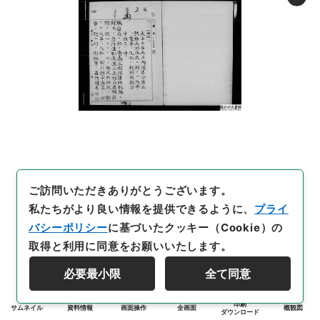
ご訪問いただきありがとうございます。
私たちがより良い情報を提供できるように、
プライ
バシーポリシー
に基づいたクッキー（Cookie）の
取得と利用に同意をお願いいたします。
必要最小限
全て同意
印刷
サムネイル
資料情報
画面操作
全画面
概観図
ダウンロード