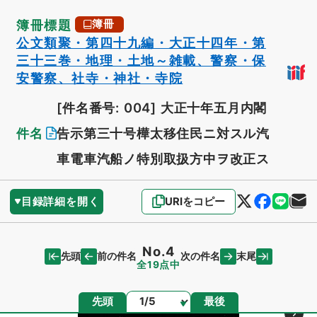
簿冊標題
簿冊
公文類聚・第四十九編・大正十四年・第
三十三巻・地理・土地～雑載、警察・保
安警察、社寺・神社・寺院
[件名番号: 004]
大正十年五月内閣
件名
告示第三十号樺太移住民ニ対スル汽
車電車汽船ノ特別取扱方中ヲ改正ス
目録詳細を開く
URIをコピー
No.4
先頭
末尾
前の件名
次の件名
全19点中
ページ
先頭
最後