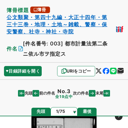
簿冊標題
簿冊
公文類聚・第四十九編・大正十四年・第
三十三巻・地理・土地～雑載、警察・保
安警察、社寺・神社・寺院
[件名番号: 003]
都市計量法第二条
件名
ニ依ル市ヲ指定ス
目録詳細を開く
URIをコピー
No.3
先頭
末尾
前の件名
次の件名
全19点中
ページ
先頭
最後