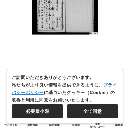
ご訪問いただきありがとうございます。
私たちがより良い情報を提供できるように、
プライ
バシーポリシー
に基づいたクッキー（Cookie）の
取得と利用に同意をお願いいたします。
必要最小限
全て同意
印刷
サムネイル
資料情報
画面操作
全画面
概観図
ダウンロード