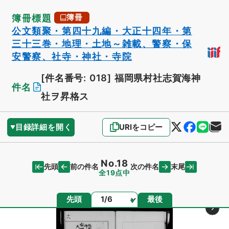
簿冊標題
簿冊
公文類聚・第四十九編・大正十四年・第
三十三巻・地理・土地～雑載、警察・保
安警察、社寺・神社・寺院
[件名番号: 018]
福岡県村社志賀海神
件名
社ヲ昇格ス
目録詳細を開く
URIをコピー
No.18
先頭
末尾
前の件名
次の件名
全19点中
ページ
先頭
最後