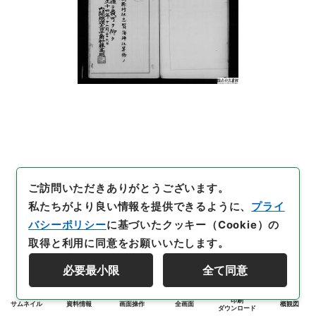
ご訪問いただきありがとうございます。
私たちがより良い情報を提供できるように、
プライ
バシーポリシー
に基づいたクッキー（Cookie）の
取得と利用に同意をお願いいたします。
必要最小限
全て同意
印刷
サムネイル
資料情報
画面操作
全画面
概観図
ダウンロード