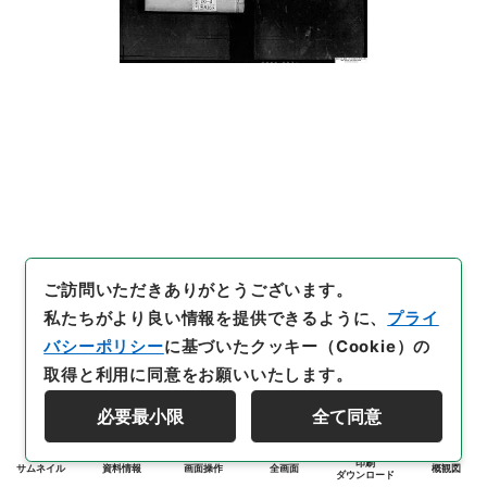
ご訪問いただきありがとうございます。
私たちがより良い情報を提供できるように、
プライ
バシーポリシー
に基づいたクッキー（Cookie）の
取得と利用に同意をお願いいたします。
必要最小限
全て同意
印刷
サムネイル
資料情報
画面操作
全画面
概観図
ダウンロード