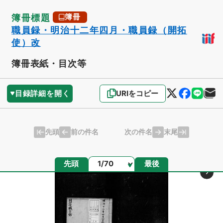
簿冊標題
簿冊
職員録・明治十二年四月・職員録（開拓
使）改
簿冊表紙・目次等
目録詳細を開く
URIをコピー
先頭
末尾
前の件名
次の件名
ページ
先頭
最後