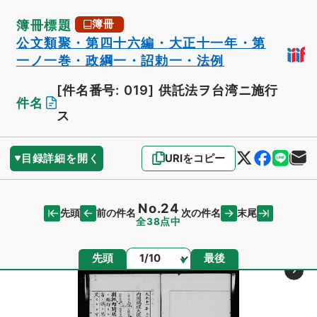
簿冊標題
簿冊
公文類聚・第四十六編・大正十一年・第
一ノ一巻・政綱一・詔勅一・法例
[件名番号: 019]
供託法ヲ台湾ニ施行
件名
ス
目録詳細を開く
URIをコピー
No.24
先頭
末尾
前の件名
次の件名
全38点中
ページ
先頭
最後