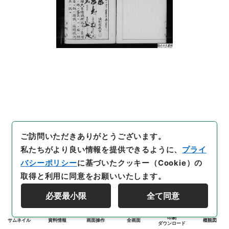
ご訪問いただきありがとうございます。
私たちがより良い情報を提供できるように、
プライ
バシーポリシー
に基づいたクッキー（Cookie）の
取得と利用に同意をお願いいたします。
必要最小限
全て同意
印刷
サムネイル
資料情報
画面操作
全画面
概観図
ダウンロード