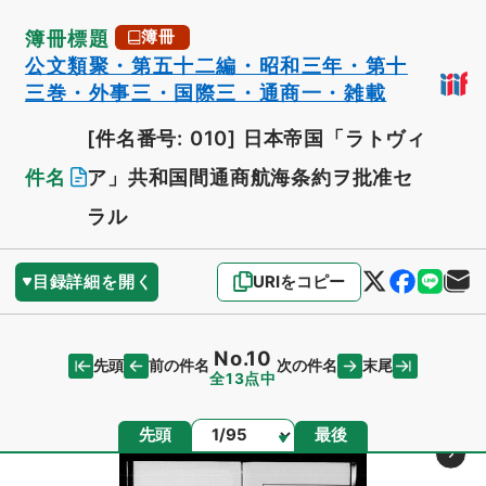
簿冊標題
簿冊
公文類聚・第五十二編・昭和三年・第十
三巻・外事三・国際三・通商一・雑載
[件名番号: 010]
日本帝国「ラトヴィ
件名
ア」共和国間通商航海条約ヲ批准セ
ラル
目録詳細を開く
URIをコピー
No.10
先頭
末尾
前の件名
次の件名
全13点中
ページ
先頭
最後