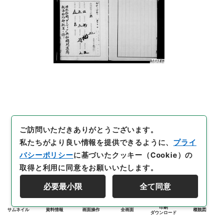
ご訪問いただきありがとうございます。
私たちがより良い情報を提供できるように、
プライ
バシーポリシー
に基づいたクッキー（Cookie）の
取得と利用に同意をお願いいたします。
必要最小限
全て同意
印刷
サムネイル
資料情報
画面操作
全画面
概観図
ダウンロード