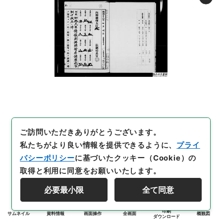
ご訪問いただきありがとうございます。
私たちがより良い情報を提供できるように、
プライ
バシーポリシー
に基づいたクッキー（Cookie）の
取得と利用に同意をお願いいたします。
必要最小限
全て同意
印刷
サムネイル
資料情報
画面操作
全画面
概観図
ダウンロード