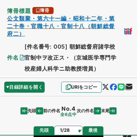
簿冊標題
簿冊
公文類聚・第六十一編・昭和十二年・第
二十巻・官職十八・官制十八（朝鮮総督
府二）
[件名番号: 005]
朝鮮総督府諸学校
件名
官制中ヲ改正ス・（京城医学専門学
校産婦人科学ニ助教授増員）
目録詳細を開く
URIをコピー
No.4
先頭
末尾
前の件名
次の件名
全6点中
ページ
先頭
最後