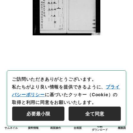
ご訪問いただきありがとうございます。
私たちがより良い情報を提供できるように、
プライ
バシーポリシー
に基づいたクッキー（Cookie）の
取得と利用に同意をお願いいたします。
必要最小限
全て同意
印刷
サムネイル
資料情報
画面操作
全画面
概観図
ダウンロード