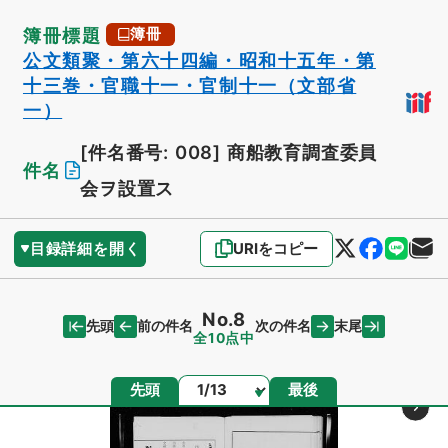
簿冊標題
簿冊
公文類聚・第六十四編・昭和十五年・第
十三巻・官職十一・官制十一（文部省
一）
[件名番号: 008]
商船教育調査委員
件名
会ヲ設置ス
目録詳細を開く
URIをコピー
No.8
先頭
末尾
前の件名
次の件名
全10点中
ページ
先頭
最後