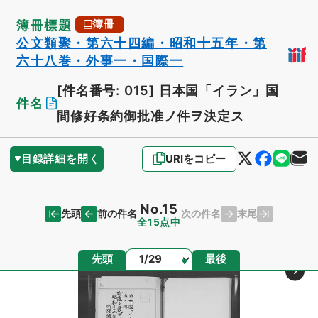
簿冊標題
簿冊
公文類聚・第六十四編・昭和十五年・第
六十八巻・外事一・国際一
[件名番号: 015]
日本国「イラン」国
件名
間修好条約御批准ノ件ヲ決定ス
目録詳細を開く
URIをコピー
No.15
先頭
末尾
前の件名
次の件名
全15点中
ページ
先頭
最後