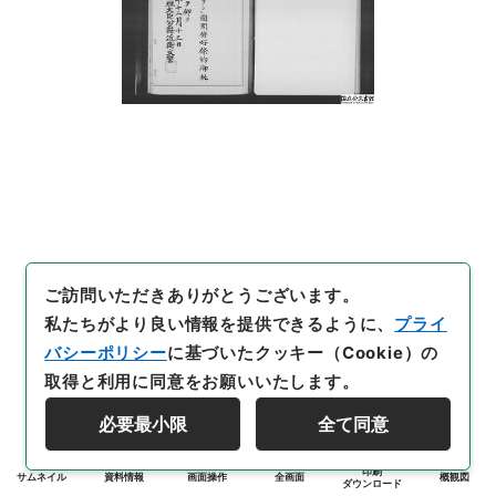
ご訪問いただきありがとうございます。
私たちがより良い情報を提供できるように、
プライ
バシーポリシー
に基づいたクッキー（Cookie）の
取得と利用に同意をお願いいたします。
必要最小限
全て同意
印刷
サムネイル
資料情報
画面操作
全画面
概観図
ダウンロード