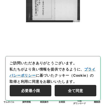
ご訪問いただきありがとうございます。
私たちがより良い情報を提供できるように、
プライ
バシーポリシー
に基づいたクッキー（Cookie）の
取得と利用に同意をお願いいたします。
必要最小限
全て同意
印刷
サムネイル
資料情報
画面操作
全画面
概観図
ダウンロード