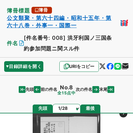
簿冊標題
簿冊
公文類聚・第六十四編・昭和十五年・第
六十八巻・外事一・国際一
[件名番号: 008]
洪牙利国ノ三国条
件名
約参加問題ニ関スル件
目録詳細を開く
URIをコピー
No.8
先頭
末尾
前の件名
次の件名
全15点中
ページ
先頭
最後