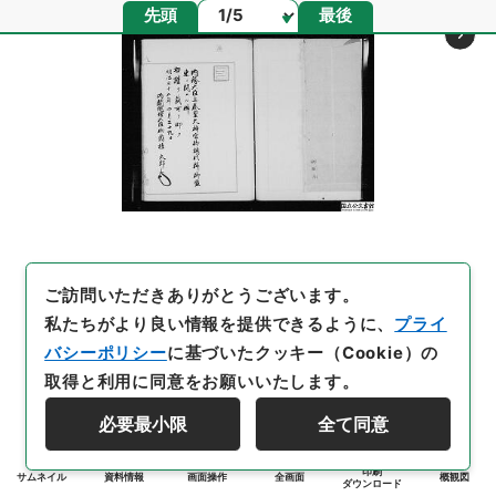
ページ
先頭
最後
ご訪問いただきありがとうございます。
私たちがより良い情報を提供できるように、
プライ
バシーポリシー
に基づいたクッキー（Cookie）の
取得と利用に同意をお願いいたします。
必要最小限
全て同意
印刷
サムネイル
資料情報
画面操作
全画面
概観図
ダウンロード