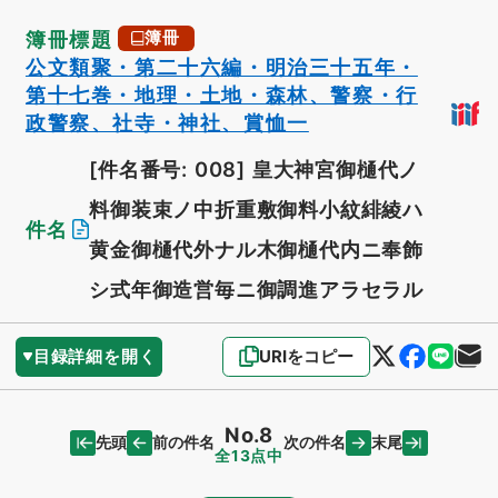
簿冊標題
簿冊
公文類聚・第二十六編・明治三十五年・
第十七巻・地理・土地・森林、警察・行
政警察、社寺・神社、賞恤一
[件名番号: 008]
皇大神宮御樋代ノ
料御装束ノ中折重敷御料小紋緋綾ハ
件名
黄金御樋代外ナル木御樋代内ニ奉飾
シ式年御造営毎ニ御調進アラセラル
目録詳細を開く
URIをコピー
No.8
先頭
末尾
前の件名
次の件名
全13点中