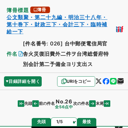
簿冊標題
簿冊
公文類聚・第二十九編・明治三十八年・
第十巻下・財政三下・会計三下・臨時補
給一下
[件名番号: 026]
台中郵便電信局官
件名
舎火災復旧費外二件ヲ台湾総督府特
別会計第二予備金ヨリ支出ス
目録詳細を開く
URIをコピー
No.26
先頭
末尾
前の件名
次の件名
全56点中
ページ
先頭
最後