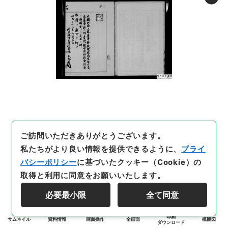
ご訪問いただきありがとうございます。
私たちがより良い情報を提供できるように、
プライ
バシーポリシー
に基づいたクッキー（Cookie）の
取得と利用に同意をお願いいたします。
必要最小限
全て同意
印刷
サムネイル
資料情報
画面操作
全画面
概観図
ダウンロード