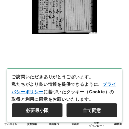
ご訪問いただきありがとうございます。
私たちがより良い情報を提供できるように、
プライ
バシーポリシー
に基づいたクッキー（Cookie）の
取得と利用に同意をお願いいたします。
必要最小限
全て同意
印刷
サムネイル
資料情報
画面操作
全画面
概観図
ダウンロード