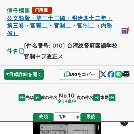
簿冊標題
簿冊
公文類聚・第三十三編・明治四十二年・
第三巻・官職二・官制二・官制二（内務
省）
[件名番号: 010]
台湾総督府国語学校
件名
官制中ヲ改正ス
目録詳細を開く
URIをコピー
No.10
先頭
末尾
前の件名
次の件名
全34点中
ページ
先頭
最後