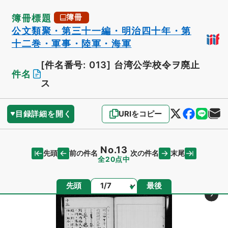
簿冊標題
簿冊
公文類聚・第三十一編・明治四十年・第
十二巻・軍事・陸軍・海軍
[件名番号: 013]
台湾公学校令ヲ廃止
件名
ス
目録詳細を開く
URIをコピー
No.13
先頭
末尾
前の件名
次の件名
全20点中
ページ
先頭
最後