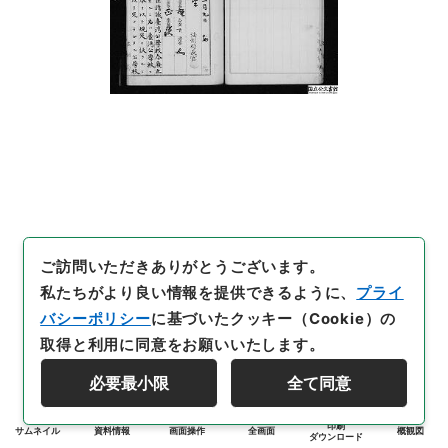
ご訪問いただきありがとうございます。
私たちがより良い情報を提供できるように、
プライ
バシーポリシー
に基づいたクッキー（Cookie）の
取得と利用に同意をお願いいたします。
必要最小限
全て同意
印刷
サムネイル
資料情報
画面操作
全画面
概観図
ダウンロード