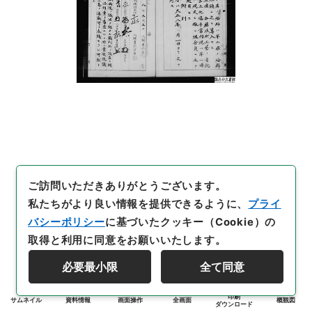
ご訪問いただきありがとうございます。
私たちがより良い情報を提供できるように、
プライ
バシーポリシー
に基づいたクッキー（Cookie）の
取得と利用に同意をお願いいたします。
必要最小限
全て同意
印刷
サムネイル
資料情報
画面操作
全画面
概観図
ダウンロード