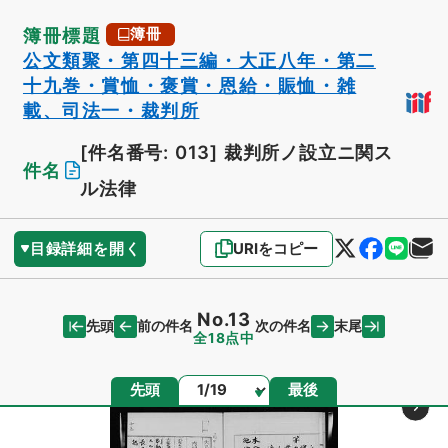
簿冊標題
簿冊
公文類聚・第四十三編・大正八年・第二
十九巻・賞恤・褒賞・恩給・賑恤・雑
載、司法一・裁判所
[件名番号: 013]
裁判所ノ設立ニ関ス
件名
ル法律
目録詳細を開く
URIをコピー
No.13
先頭
末尾
前の件名
次の件名
全18点中
ページ
先頭
最後