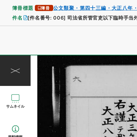
簿冊標題
公文類聚・第四十三編・大正八年
簿冊
件名
[件名番号: 006]
司法省所管官吏以下臨時手当
サムネイル
資料情報