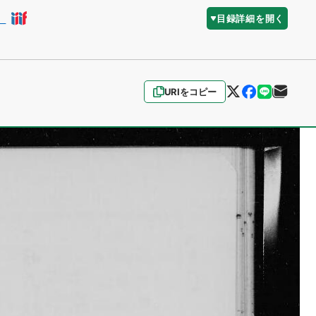
）
目録詳細を開く
URIをコピー