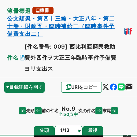
簿冊標題
簿冊
公文類聚・第四十三編・大正八年・第二
十巻・財政五・臨時補給三（臨時事件予
備費支出二）
[件名番号: 009]
西比利亜窮民救助
件名
費外四件ヲ大正三年臨時事件予備費
ヨリ支出ス
目録詳細を開く
URIをコピー
No.9
先頭
末尾
前の件名
次の件名
全50点中
ページ
先頭
最後