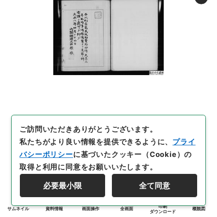
ご訪問いただきありがとうございます。
私たちがより良い情報を提供できるように、
プライ
バシーポリシー
に基づいたクッキー（Cookie）の
取得と利用に同意をお願いいたします。
必要最小限
全て同意
印刷
サムネイル
資料情報
画面操作
全画面
概観図
ダウンロード