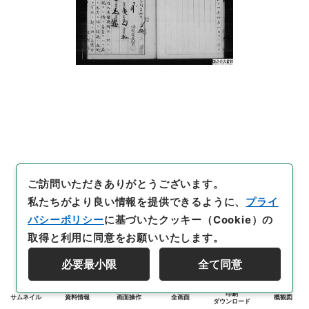
ご訪問いただきありがとうございます。
私たちがより良い情報を提供できるように、
プライ
バシーポリシー
に基づいたクッキー（Cookie）の
取得と利用に同意をお願いいたします。
必要最小限
全て同意
印刷
サムネイル
資料情報
画面操作
全画面
概観図
ダウンロード