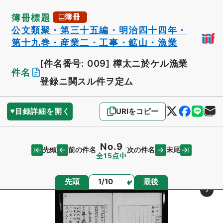
簿冊標題
簿冊
公文類聚・第三十五編・明治四十四年・
第十九巻・産業二・工事・鉱山・漁業
[件名番号: 009]
樺太ニ於ケル漁業
件名
登録ニ関スル件ヲ定ム
目録詳細を開く
URIをコピー
No.9
先頭
末尾
前の件名
次の件名
全15点中
ページ
先頭
最後