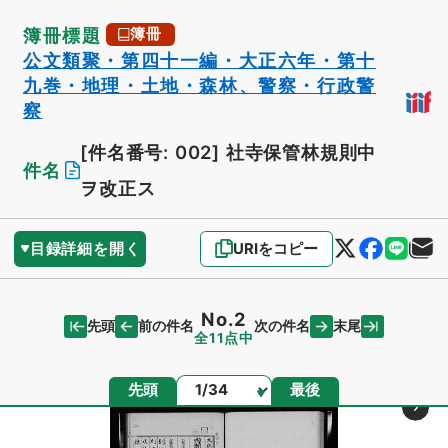
簿冊標題
簿冊
公文類聚・第四十一編・大正六年・第十
九巻・地理・土地・森林、警察・行政警
察
[件名番号: 002]
社寺保管林規則中
件名
ヲ改正ス
目録詳細を開く
URIをコピー
No.2
先頭
末尾
前の件名
次の件名
全11点中
ページ
先頭
最後