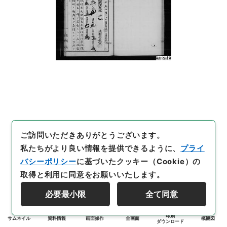
ご訪問いただきありがとうございます。
私たちがより良い情報を提供できるように、
プライ
バシーポリシー
に基づいたクッキー（Cookie）の
取得と利用に同意をお願いいたします。
必要最小限
全て同意
印刷
サムネイル
資料情報
画面操作
全画面
概観図
ダウンロード