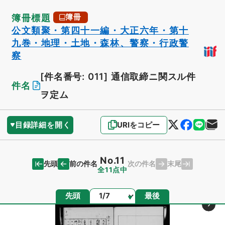
簿冊標題
簿冊
公文類聚・第四十一編・大正六年・第十
九巻・地理・土地・森林、警察・行政警
察
[件名番号: 011]
通信取締ニ関スル件
件名
ヲ定ム
目録詳細を開く
URIをコピー
No.11
先頭
末尾
前の件名
次の件名
全11点中
ページ
先頭
最後