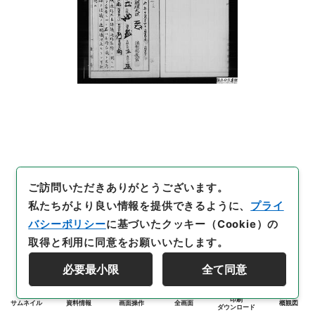
ご訪問いただきありがとうございます。
私たちがより良い情報を提供できるように、
プライ
バシーポリシー
に基づいたクッキー（Cookie）の
取得と利用に同意をお願いいたします。
必要最小限
全て同意
印刷
サムネイル
資料情報
画面操作
全画面
概観図
ダウンロード