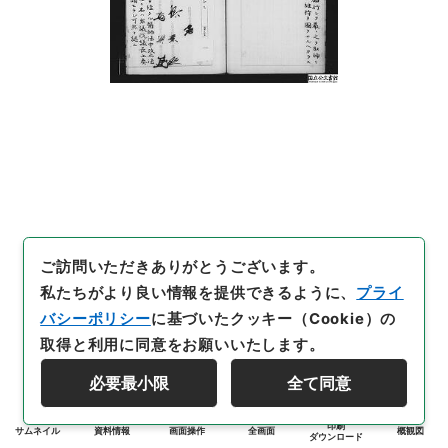
ご訪問いただきありがとうございます。
私たちがより良い情報を提供できるように、
プライ
バシーポリシー
に基づいたクッキー（Cookie）の
取得と利用に同意をお願いいたします。
必要最小限
全て同意
印刷
サムネイル
資料情報
画面操作
全画面
概観図
ダウンロード