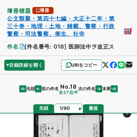
簿冊標題
簿冊
公文類聚・第四十七編・大正十二年・第
三十巻・地理・土地・雑載、警察・行政
警察・司法警察、衛生、社寺
件名
[件名番号: 018]
医師法中ヲ改正ス
目録詳細を開く
URIをコピー
No.18
先頭
末尾
前の件名
次の件名
全27点中
ページ
先頭
最後