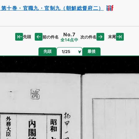
・第十巻・官職九・官制九（朝鮮総督府二）
No.7
先頭
末尾
前の件名
次の件名
全14点中
ページ
先頭
最後