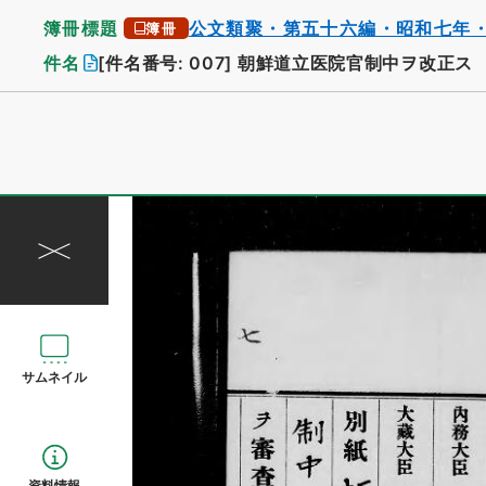
簿冊標題
公文類聚・第五十六編・昭和七年
簿冊
件名
[件名番号: 007]
朝鮮道立医院官制中ヲ改正ス
サムネイル
資料情報