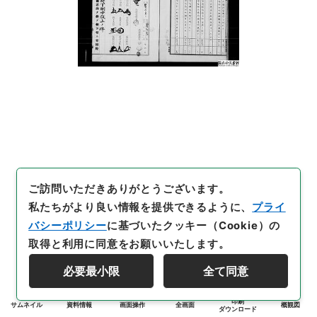
ご訪問いただきありがとうございます。
私たちがより良い情報を提供できるように、
プライ
バシーポリシー
に基づいたクッキー（Cookie）の
取得と利用に同意をお願いいたします。
必要最小限
全て同意
印刷
サムネイル
資料情報
画面操作
全画面
概観図
ダウンロード