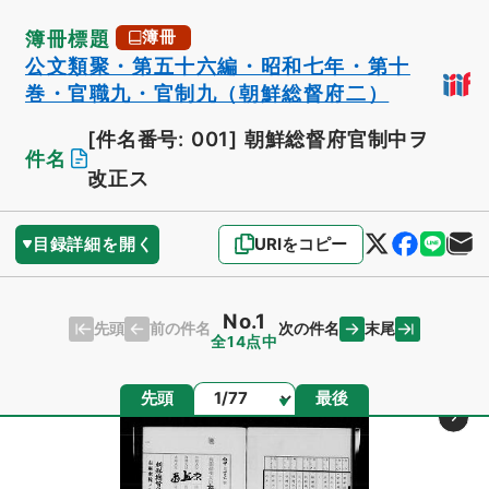
簿冊標題
簿冊
公文類聚・第五十六編・昭和七年・第十
巻・官職九・官制九（朝鮮総督府二）
[件名番号: 001]
朝鮮総督府官制中ヲ
件名
改正ス
目録詳細を開く
URIをコピー
No.1
先頭
末尾
前の件名
次の件名
全14点中
ページ
先頭
最後