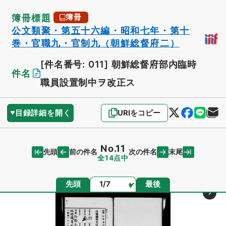
簿冊標題
簿冊
公文類聚・第五十六編・昭和七年・第十
巻・官職九・官制九（朝鮮総督府二）
[件名番号: 011]
朝鮮総督府部内臨時
件名
職員設置制中ヲ改正ス
目録詳細を開く
URIをコピー
No.11
先頭
末尾
前の件名
次の件名
全14点中
ページ
先頭
最後