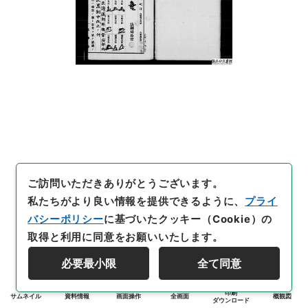
ご訪問いただきありがとうございます。
私たちがより良い情報を提供できるように、
プライ
バシーポリシー
に基づいたクッキー（Cookie）の
取得と利用に同意をお願いいたします。
必要最小限
全て同意
印刷
サムネイル
資料情報
画面操作
全画面
概観図
ダウンロード