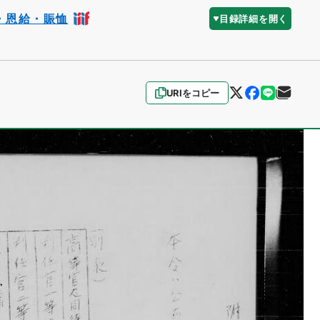
・恩給・賑恤
目録詳細を開く
URIをコピー