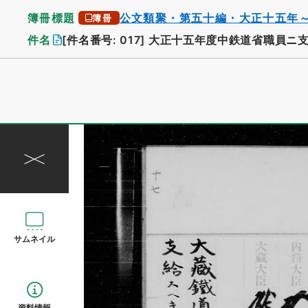
簿冊標題
公文類聚・第五十編・大正十五年
簿冊
件名
[件名番号: 017]
大正十五年度中鉄道省職員ニ支
サムネイル
資料情報