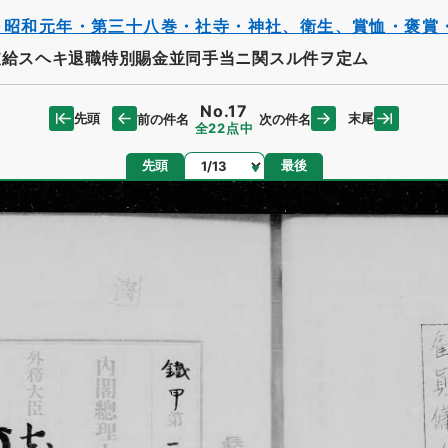
～昭和元年・第三十八巻・社寺・神社、衛生、賞恤・褒賞
給スヘキ退職特別賜金並同手当ニ関スル件ヲ定ム
No.17
先頭
末尾
前の件名
次の件名
全22点中
ページ
先頭
最後