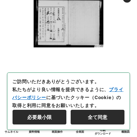
ご訪問いただきありがとうございます。
私たちがより良い情報を提供できるように、
プライ
バシーポリシー
に基づいたクッキー（Cookie）の
取得と利用に同意をお願いいたします。
必要最小限
全て同意
印刷
サムネイル
資料情報
画面操作
全画面
概観図
ダウンロード