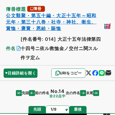
簿冊標題
簿冊
公文類聚・第五十編・大正十五年～昭和
元年・第三十八巻・社寺・神社、衛生、
賞恤・褒賞・恩給・賑恤
[件名番号: 014]
大正十五年法律第四
件名
十四号ニ依ル救恤金ノ交付ニ関スル
件ヲ定ム
目録詳細を開く
URIをコピー
No.14
先頭
末尾
前の件名
次の件名
全22点中
ページ
先頭
最後