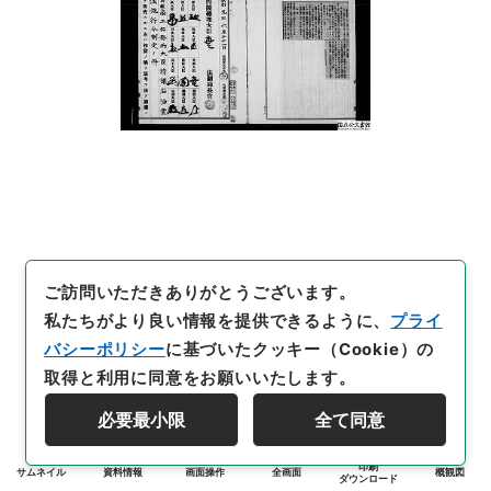
ご訪問いただきありがとうございます。
私たちがより良い情報を提供できるように、
プライ
バシーポリシー
に基づいたクッキー（Cookie）の
取得と利用に同意をお願いいたします。
必要最小限
全て同意
印刷
サムネイル
資料情報
画面操作
全画面
概観図
ダウンロード