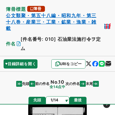
簿冊標題
簿冊
公文類聚・第五十八編・昭和九年・第三
十八巻・産業三・工業・鉱業・漁業・雑
載
[件名番号: 010]
石油業法施行令ヲ定
件名
ム
目録詳細を開く
URIをコピー
No.10
先頭
末尾
前の件名
次の件名
全14点中
ページ
先頭
最後