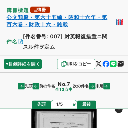
簿冊標題
簿冊
公文類聚・第六十五編・昭和十六年・第
百六巻・財政十六・雑載
[件名番号: 007]
対英報復措置ニ関
件名
スル件ヲ定ム
目録詳細を開く
URIをコピー
No.7
先頭
末尾
前の件名
次の件名
全13点中
ページ
先頭
最後