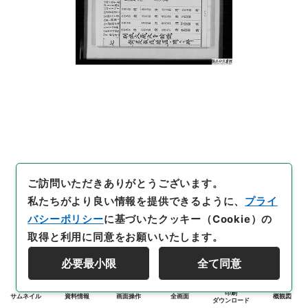
ご訪問いただきありがとうございます。
私たちがより良い情報を提供できるように、
プライ
バシーポリシー
に基づいたクッキー（Cookie）の
取得と利用に同意をお願いいたします。
必要最小限
全て同意
印刷
サムネイル
資料情報
画面操作
全画面
概観図
ダウンロード