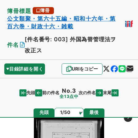
簿冊標題
簿冊
公文類聚・第六十五編・昭和十六年・第
百六巻・財政十六・雑載
[件名番号: 003]
外国為替管理法ヲ
件名
改正ス
目録詳細を開く
URIをコピー
No.3
先頭
末尾
前の件名
次の件名
全13点中
ページ
先頭
最後