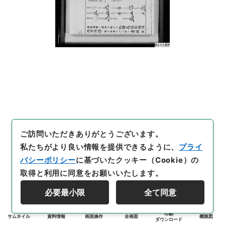
ご訪問いただきありがとうございます。
私たちがより良い情報を提供できるように、
プライ
バシーポリシー
に基づいたクッキー（Cookie）の
取得と利用に同意をお願いいたします。
必要最小限
全て同意
印刷
サムネイル
資料情報
画面操作
全画面
概観図
ダウンロード