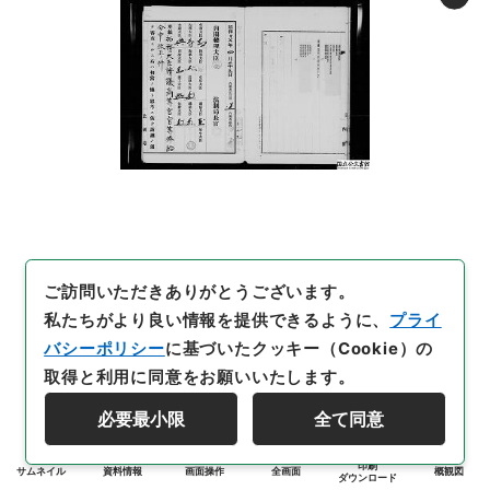
ご訪問いただきありがとうございます。
私たちがより良い情報を提供できるように、
プライ
バシーポリシー
に基づいたクッキー（Cookie）の
取得と利用に同意をお願いいたします。
必要最小限
全て同意
印刷
サムネイル
資料情報
画面操作
全画面
概観図
ダウンロード