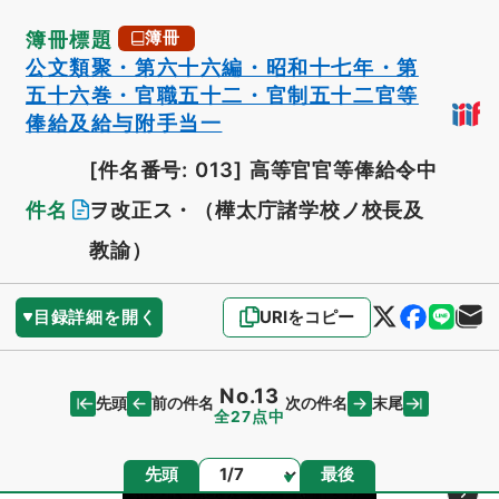
簿冊標題
簿冊
公文類聚・第六十六編・昭和十七年・第
五十六巻・官職五十二・官制五十二官等
俸給及給与附手当一
[件名番号: 013]
高等官官等俸給令中
件名
ヲ改正ス・（樺太庁諸学校ノ校長及
教諭）
目録詳細を開く
URIをコピー
No.13
先頭
末尾
前の件名
次の件名
全27点中
ページ
先頭
最後