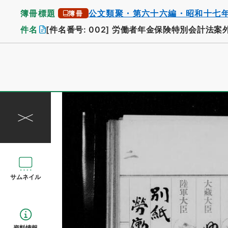
簿冊標題
公文類聚・第六十六編・昭和十七
簿冊
件名
[件名番号: 002]
労働者年金保険特別会計法案
サムネイル
資料情報