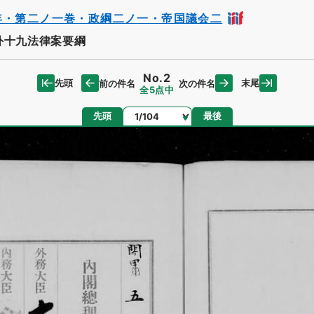
年・第二ノ一巻・政綱二ノ一・帝国議会二
外十九法律案要綱
No.2
先頭
末尾
前の件名
次の件名
全5点中
ページ
先頭
最後