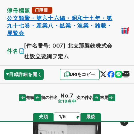
簿冊標題
簿冊
公文類聚・第六十六編・昭和十七年・第
九十七巻・産業八・鉱業・漁業・雑載・
展覧会
[件名番号: 007]
北支那製鉄株式会
件名
社設立要綱ヲ定ム
目録詳細を開く
URIをコピー
No.7
先頭
末尾
前の件名
次の件名
全19点中
ページ
先頭
最後