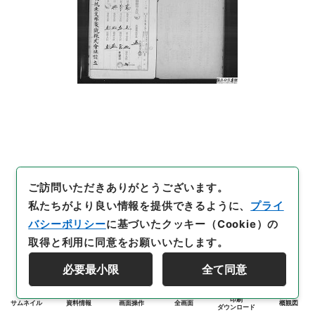
ご訪問いただきありがとうございます。
私たちがより良い情報を提供できるように、
プライ
バシーポリシー
に基づいたクッキー（Cookie）の
取得と利用に同意をお願いいたします。
必要最小限
全て同意
印刷
サムネイル
資料情報
画面操作
全画面
概観図
ダウンロード