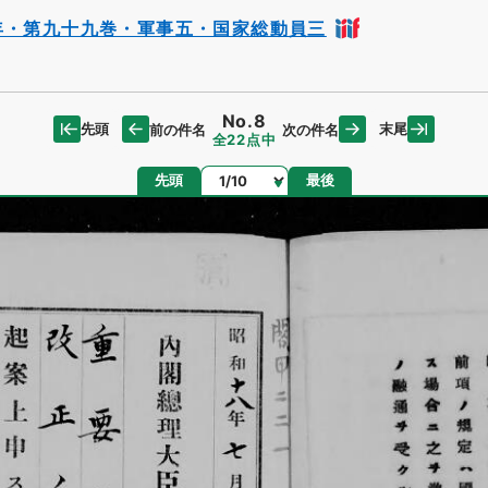
年・第九十九巻・軍事五・国家総動員三
No.8
先頭
末尾
前の件名
次の件名
全22点中
ページ
先頭
最後