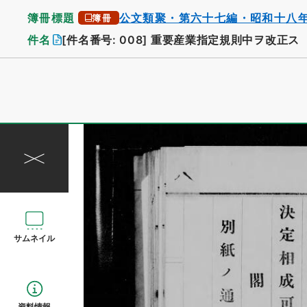
簿冊標題
公文類聚・第六十七編・昭和十八
簿冊
件名
[件名番号: 008]
重要産業指定規則中ヲ改正ス
サムネイル
資料情報