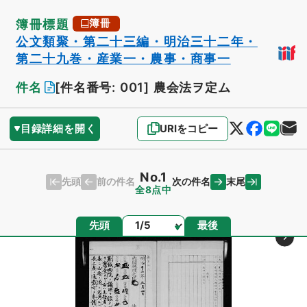
簿冊標題
簿冊
公文類聚・第二十三編・明治三十二年・
第二十九巻・産業一・農事・商事一
件名
[件名番号: 001]
農会法ヲ定ム
目録詳細を開く
URIをコピー
No.1
先頭
末尾
前の件名
次の件名
全8点中
ページ
先頭
最後