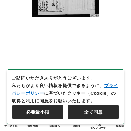
ご訪問いただきありがとうございます。
私たちがより良い情報を提供できるように、
プライ
バシーポリシー
に基づいたクッキー（Cookie）の
取得と利用に同意をお願いいたします。
必要最小限
全て同意
印刷
サムネイル
資料情報
画面操作
全画面
概観図
ダウンロード