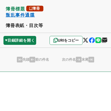
簿冊標題
簿冊
叛乱事件通牒
簿冊表紙・目次等
目録詳細を開く
URIをコピー
先頭
末尾
前の件名
次の件名