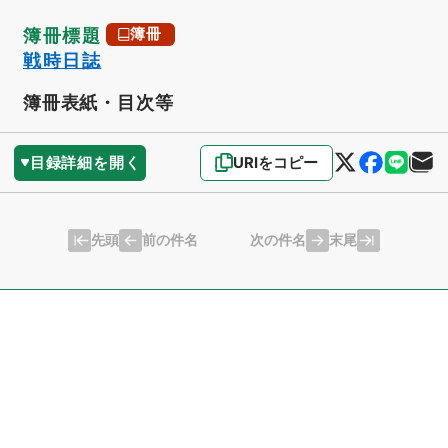
簿冊標題
簿冊
戦時日誌
簿冊表紙・目次等
目録詳細を開く
URIをコピー
先頭
末尾
前の件名
次の件名