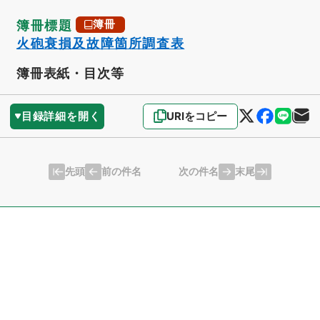
簿冊標題
簿冊
火砲衰損及故障箇所調査表
簿冊表紙・目次等
目録詳細を開く
URIをコピー
先頭
末尾
前の件名
次の件名