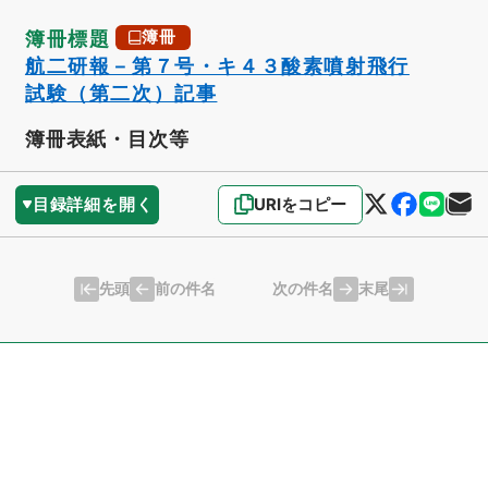
簿冊標題
簿冊
航二研報－第７号・キ４３酸素噴射飛行
試験（第二次）記事
簿冊表紙・目次等
目録詳細を開く
URIをコピー
先頭
末尾
前の件名
次の件名