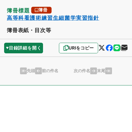
簿冊標題
簿冊
高等科看護術練習生細菌学実習指針
簿冊表紙・目次等
目録詳細を開く
URIをコピー
先頭
末尾
前の件名
次の件名