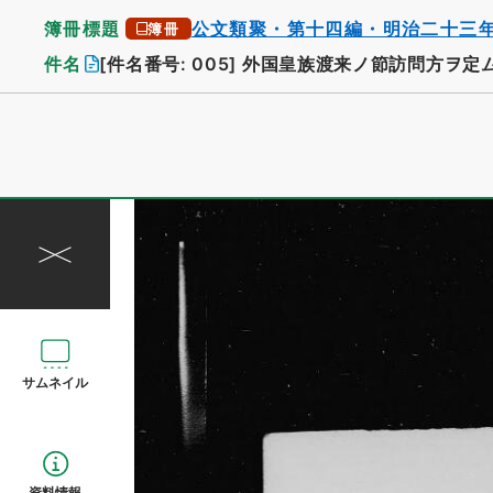
簿冊標題
公文類聚・第十四編・明治二十三
簿冊
件名
[件名番号: 005]
外国皇族渡来ノ節訪問方ヲ定
サムネイル
資料情報