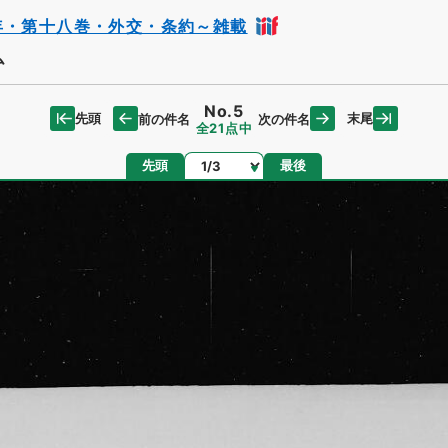
年・第十八巻・外交・条約～雑載
ム
No.5
先頭
末尾
前の件名
次の件名
全21点中
ページ
先頭
最後