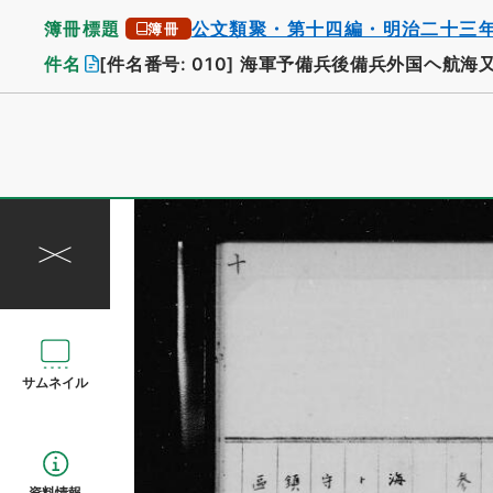
簿冊標題
公文類聚・第十四編・明治二十三
簿冊
件名
[件名番号: 010]
海軍予備兵後備兵外国ヘ航海
サムネイル
資料情報