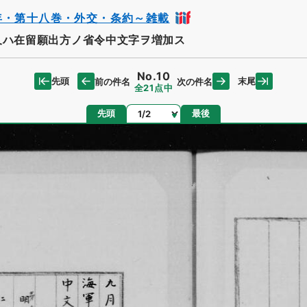
年・第十八巻・外交・条約～雑載
又ハ在留願出方ノ省令中文字ヲ増加ス
No.10
先頭
末尾
前の件名
次の件名
全21点中
ページ
先頭
最後