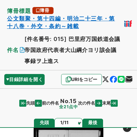
簿冊標題
簿冊
公文類聚・第十四編・明治二十三年・第
十八巻・外交・条約～雑載
[件名番号: 015]
巴里府万国鉄道会議
件名
帝国政府代表者大山綱介ヨリ該会議
事録ヲ上進ス
目録詳細を開く
URIをコピー
No.15
先頭
末尾
前の件名
次の件名
全21点中
ページ
先頭
最後