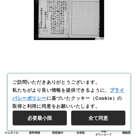
ご訪問いただきありがとうございます。
私たちがより良い情報を提供できるように、
プライ
バシーポリシー
に基づいたクッキー（Cookie）の
取得と利用に同意をお願いいたします。
必要最小限
全て同意
印刷
サムネイル
資料情報
画面操作
全画面
概観図
ダウンロード