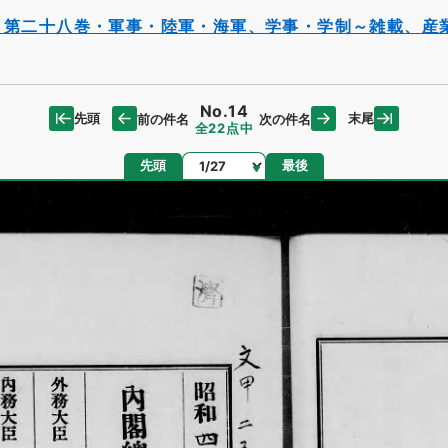
・第二十八巻・軍事・陸軍・海軍、学事・学制～雑載、産
No.14
先頭
末尾
前の件名
次の件名
全22点中
ページ
先頭
最後