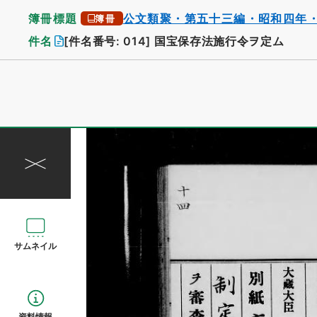
簿冊標題
公文類聚・第五十三編・昭和四年
簿冊
件名
[件名番号: 014]
国宝保存法施行令ヲ定ム
サムネイル
資料情報