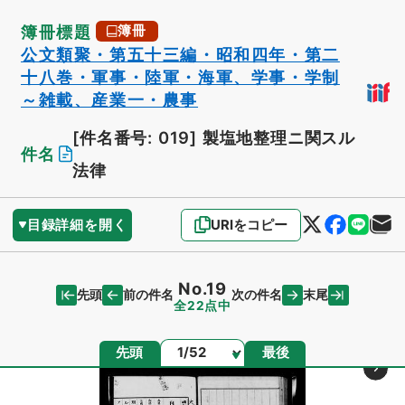
簿冊標題
簿冊
公文類聚・第五十三編・昭和四年・第二
十八巻・軍事・陸軍・海軍、学事・学制
～雑載、産業一・農事
[件名番号: 019]
製塩地整理ニ関スル
件名
法律
目録詳細を開く
URIをコピー
No.19
先頭
末尾
前の件名
次の件名
全22点中
ページ
先頭
最後