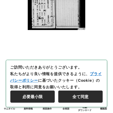
ご訪問いただきありがとうございます。
私たちがより良い情報を提供できるように、
プライ
バシーポリシー
に基づいたクッキー（Cookie）の
取得と利用に同意をお願いいたします。
必要最小限
全て同意
印刷
サムネイル
資料情報
画面操作
全画面
概観図
ダウンロード