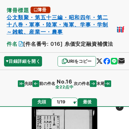
簿冊標題
簿冊
公文類聚・第五十三編・昭和四年・第二
十八巻・軍事・陸軍・海軍、学事・学制
～雑載、産業一・農事
件名
[件名番号: 016]
糸価安定融資補償法
目録詳細を開く
URIをコピー
No.16
先頭
末尾
前の件名
次の件名
全22点中
ページ
先頭
最後