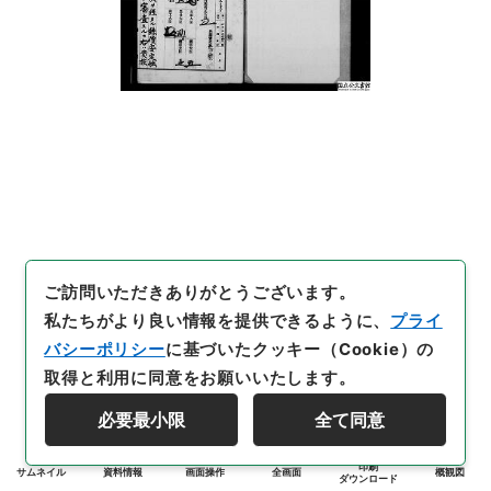
ご訪問いただきありがとうございます。
私たちがより良い情報を提供できるように、
プライ
バシーポリシー
に基づいたクッキー（Cookie）の
取得と利用に同意をお願いいたします。
必要最小限
全て同意
印刷
サムネイル
資料情報
画面操作
全画面
概観図
ダウンロード