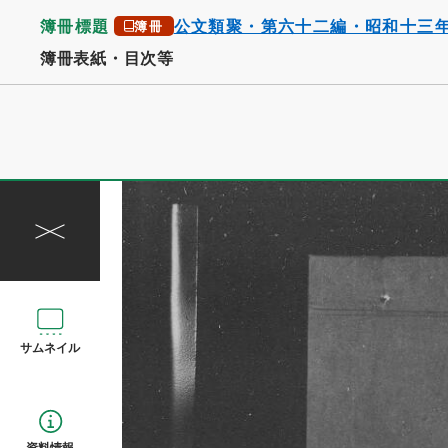
簿冊標題
公文類聚・第六十二編・昭和十三
簿冊
簿冊表紙・目次等
サムネイル
資料情報