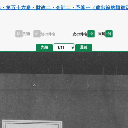
年・第五十六巻・財政二・会計二・予算一（歳出節約額復
先頭
末尾
前の件名
次の件名
ページ
先頭
最後