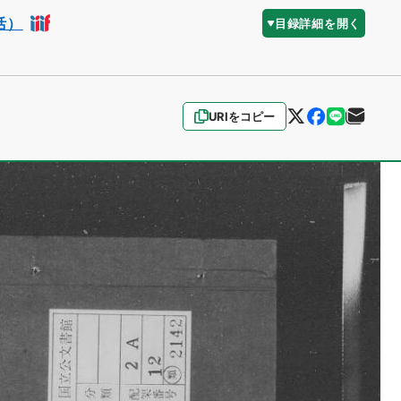
活）
目録詳細を開く
URIをコピー